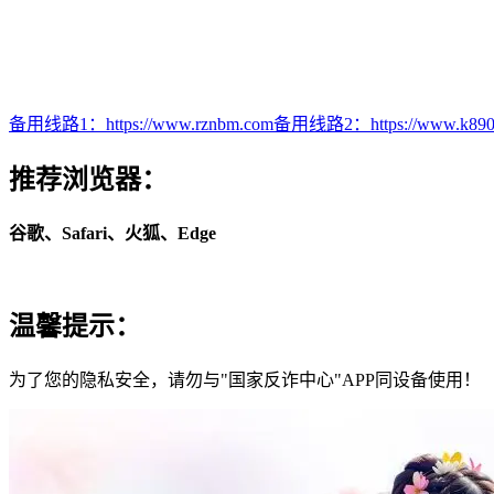
备用线路
1
：
https://www.rznbm.com
备用线路
2
：
https://www.k89
推荐浏览器：
谷歌、Safari、火狐、Edge
温馨提示：
为了您的隐私安全，请勿与"国家反诈中心"APP同设备使用！